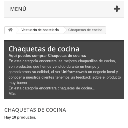
MENÚ
Vestuario de hostelería
Chaquetas de cocina
Chaquetas de cocina
Aquí puedes comprar Chaquetas de cocina:
En esta categoría encontrara las mejores chaquetillas de cocina,
son productos que hemos vendido durante un tiempo y
garantizamos su calidad, al ser
Uniformesweb
un negocio local y
conocer a nuestros clientes tenemos un feedback sobre el producto
muy bueno.
En esta categoría encontrara chaquetas de cocina...
Más
CHAQUETAS DE COCINA
Hay 10 productos.