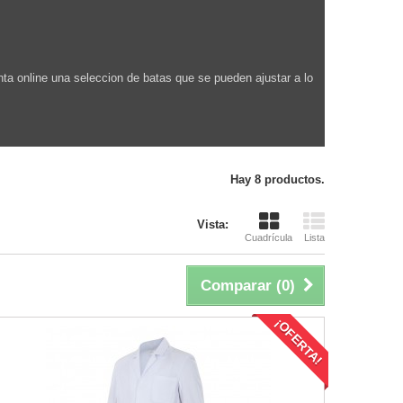
ta online una seleccion de batas que se pueden ajustar a lo
Hay 8 productos.
Vista:
Cuadrícula
Lista
Comparar (
0
)
¡OFERTA!