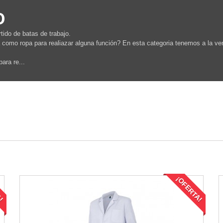
o
tido de batas de trabajo.
 como ropa para realiazar alguna función? En esta categoria tenemos a la ven
ara re...
A!
¡OFERTA!