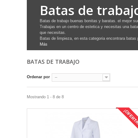
Batas de trabaj
Batas de trabajo buenas bonitas y baratas. el mejor sur
Trabajas en un centro de estetica y necesitas una bata
que necesitas.
Batas de limpieza, en esta categoria encontrara batas p
Más
BATAS DE TRABAJO
Ordenar por
--
Mostrando 1 - 8 de 8
¡OFERT