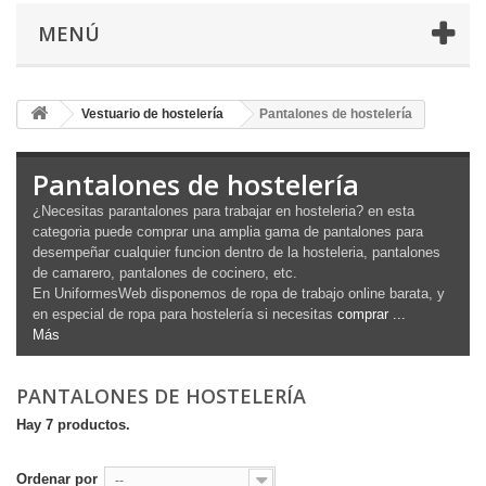
MENÚ
Vestuario de hostelería
Pantalones de hostelería
Pantalones de hostelería
¿Necesitas parantalones para trabajar en hosteleria? en esta
categoria puede comprar una amplia gama de pantalones para
desempeñar cualquier funcion dentro de la hosteleria, pantalones
de camarero, pantalones de cocinero, etc.
En UniformesWeb disponemos de ropa de trabajo online barata, y
en especial de ropa para hostelería si necesitas
comprar ...
Más
PANTALONES DE HOSTELERÍA
Hay 7 productos.
Ordenar por
--