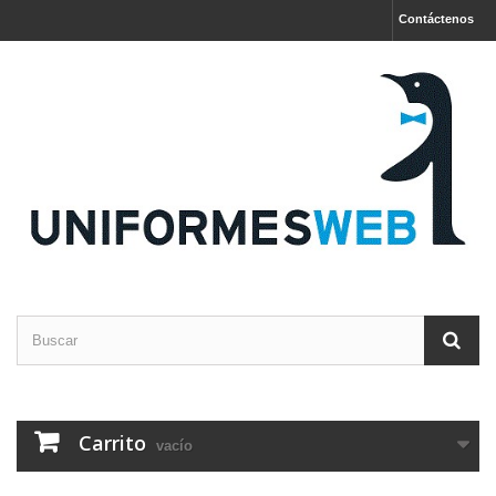
Contáctenos
Carrito
vacío