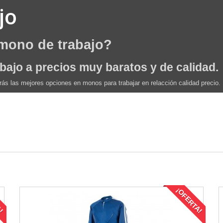
jo
mono de trabajo?
bajo a precios muy baratos y de calidad.
rás las mejores opciones en monos para trabajar en relacción calidad precio.
A!
¡OFERTA!