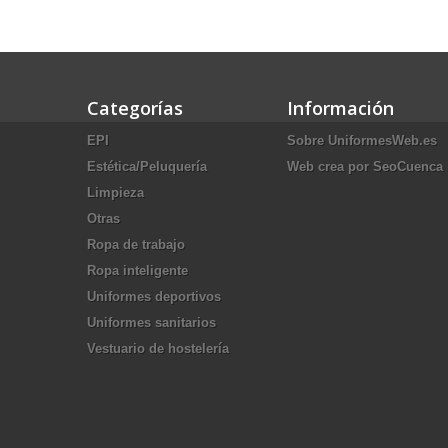
Categorías
Información
EPI
Sobre UniformesWeb.es
Estética/Peluquería
Web crea por SeoCuenca
Limpieza
Otras
Ropa de trabajo
Ropa inteligente
Uniformes deportivos
Uniformes sanitarios
Vestuario de hostelería