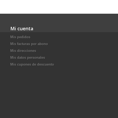
Mi cuenta
Mis pedidos
Mis facturas por abono
Mis direcciones
Mis datos personales
Mis cupones de descuento