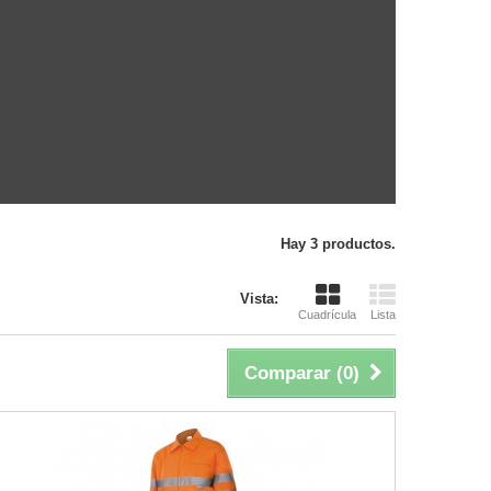
Hay 3 productos.
Vista:
Cuadrícula
Lista
Comparar (
0
)