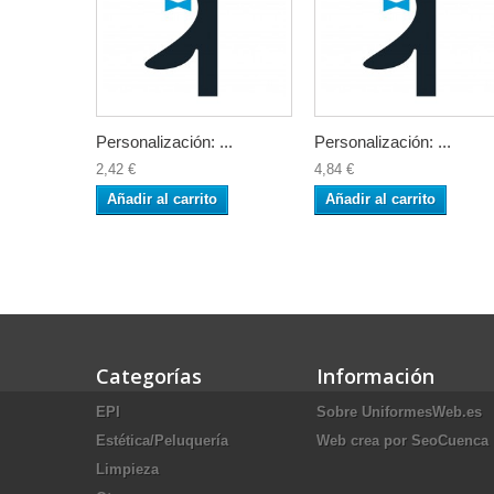
Personalización: ...
Personalización: ...
2,42 €
4,84 €
Añadir al carrito
Añadir al carrito
Categorías
Información
EPI
Sobre UniformesWeb.es
Estética/Peluquería
Web crea por SeoCuenca
Limpieza