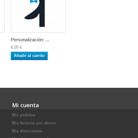
Personalización: ...
6,05 €
Añadir al carrito
Mi cuenta
Mis pedidos
Mis facturas por abono
Mis direcciones