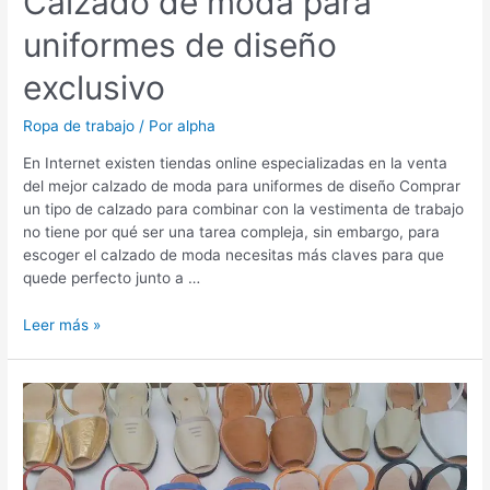
Calzado de moda para
uniformes de diseño
exclusivo
Ropa de trabajo
/ Por
alpha
En Internet existen tiendas online especializadas en la venta
del mejor calzado de moda para uniformes de diseño Comprar
un tipo de calzado para combinar con la vestimenta de trabajo
no tiene por qué ser una tarea compleja, sin embargo, para
escoger el calzado de moda necesitas más claves para que
quede perfecto junto a …
Calzado
Leer más »
de
moda
para
uniformes
de
diseño
exclusivo