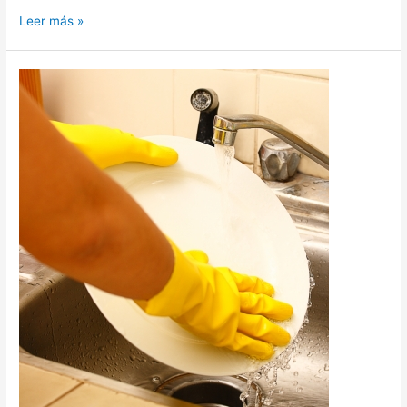
Elegir
Leer más »
una
ropa
de
limpieza