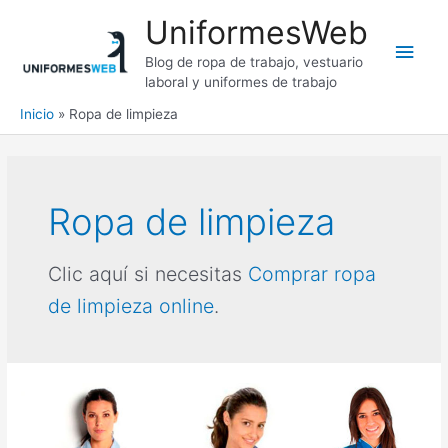
Ir
UniformesWeb
al
Men
contenido
Blog de ropa de trabajo, vestuario
laboral y uniformes de trabajo
princ
Inicio
Ropa de limpieza
Ropa de limpieza
Clic aquí si necesitas
Comprar ropa
de limpieza online
.