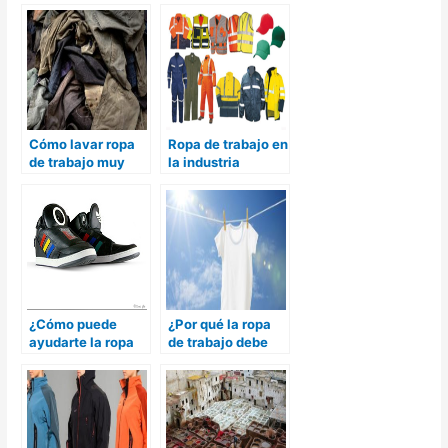
auriculares
Coca Cola y Apple
Cómo lavar ropa
Ropa de trabajo en
de trabajo muy
la industria
sucia
¿Cómo puede
¿Por qué la ropa
ayudarte la ropa
de trabajo debe
de trabajo
estar limpia?
inteligente?