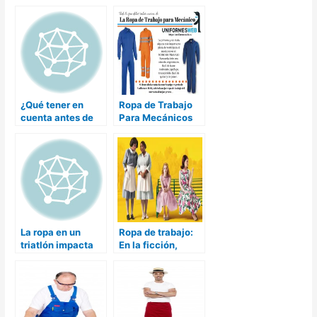
niños
¿Qué tener en
Ropa de Trabajo
cuenta antes de
Para Mecánicos
comprar ropa de
¿Cómo Elegirla?
trabajo?
La ropa en un
Ropa de trabajo:
triatlón impacta
En la ficción,
en tu rendimiento
superada por la
realidad